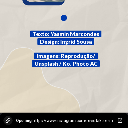
Texto: Yasmin Marcondes
Texto: Yasmin Marcondes
Design: Ingrid Sousa
Design: Ingrid Sousa
Imagens: Reprodução/
Imagens: Reprodução/
Unsplash / Ko. Photo AC
Unsplash / Ko. Photo AC
Opening
https://www.instagram.com/revistakoreain