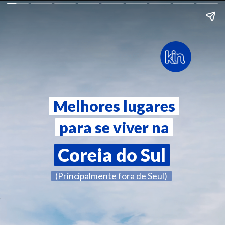
Melhores lugares
Melhores lugares
para se viver na
para se viver na
Coreia do Sul
Coreia do Sul
(Principalmente fora de Seul)
(Principalmente fora de Seul)