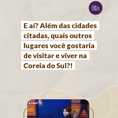
E aí? Além das cidades
E aí? Além das cidades
citadas, quais outros
citadas, quais outros
lugares você gostaria
lugares você gostaria
de visitar e viver na
de visitar e viver na
Coreia do Sul?!
Coreia do Sul?!