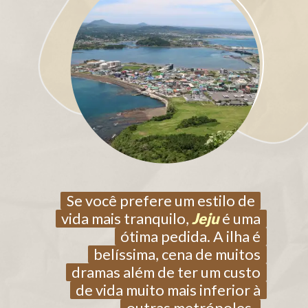
Se você prefere um estilo de
Se você prefere um estilo de
vida mais tranquilo,
vida mais tranquilo,
Jeju
Jeju
é uma
é uma
ótima pedida. A ilha é
ótima pedida. A ilha é
belíssima, cena de muitos
belíssima, cena de muitos
dramas além de ter um custo
dramas além de ter um custo
de vida muito mais inferior à
de vida muito mais inferior à