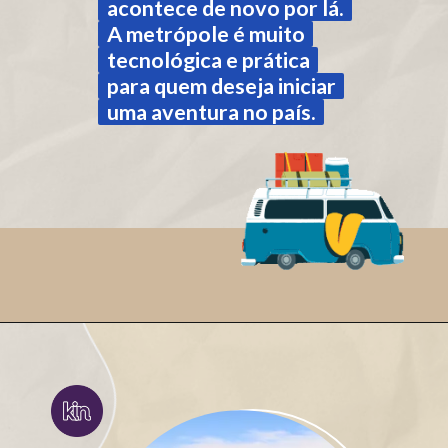
acontece de novo por lá.
acontece de novo por lá.
A metrópole é muito
A metrópole é muito
tecnológica e prática
tecnológica e prática
para quem deseja iniciar
para quem deseja iniciar
uma aventura no país.
uma aventura no país.