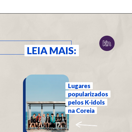
LEIA MAIS:
LEIA MAIS:
Lugares
Lugares
popularizados
popularizados
pelos K-idols
pelos K-idols
na Coreia
na Coreia