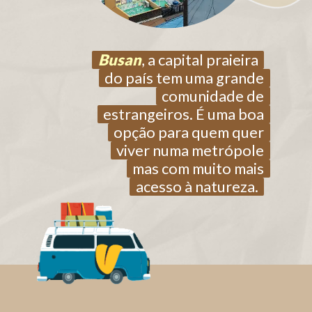
Busan
Busan
, a capital praieira
, a capital praieira
do país tem uma grande
do país tem uma grande
comunidade de
comunidade de
estrangeiros. É uma boa
estrangeiros. É uma boa
opção para quem quer
opção para quem quer
viver numa metrópole
viver numa metrópole
mas com muito mais
mas com muito mais
acesso à natureza.
acesso à natureza.