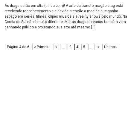
As drags estão em alta (ainda bem)! A arte da transformação drag está
recebendo reconhecimento e a devida atenção a medida que ganha
espaço em séries, filmes, clipes musicais e reality shows pelo mundo. Na
Coreia do Sul não é muito diferente. Muitas drags coreanas também vem
ganhando público e projetando sua arte até mesmo […]
Página 4 de 6
« Primeira
«
...
3
4
5
...
»
Última »