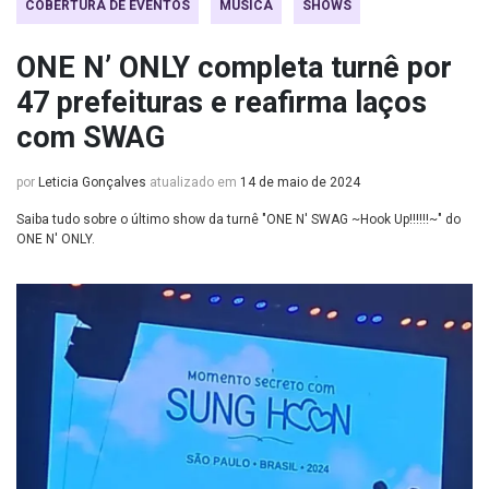
COBERTURA DE EVENTOS
MÚSICA
SHOWS
ONE N’ ONLY completa turnê por
47 prefeituras e reafirma laços
com SWAG
por
Leticia Gonçalves
atualizado em
14 de maio de 2024
Saiba tudo sobre o último show da turnê "ONE N' SWAG ~Hook Up!!!!!!~" do
ONE N' ONLY.