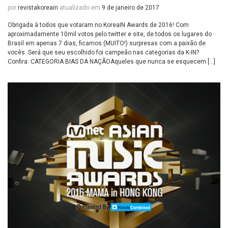
por
revistakoreain
atualizado em
9 de janeiro de 2017
Obrigada à todos que votaram no KoreaIN Awards de 2016! Com
aproximadamente 10mil votos pelo twitter e site, de todos os lugares do
Brasil em apenas 7 dias, ficamos (MUITO!) surpresas com a paixão de
vocês. Será que seu escolhido foi campeão nas categorias da K-IN?
Confira: CATEGORIA BIAS DA NAÇÃOAqueles que nunca se esquecem […]