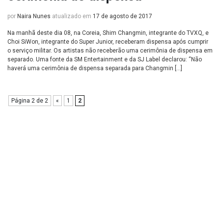
por
Naira Nunes
atualizado em
17 de agosto de 2017
Na manhã deste dia 08, na Coreia, Shim Changmin, integrante do TVXQ, e
Choi SiWon, integrante do Super Junior, receberam dispensa após cumprir
o serviço militar. Os artistas não receberão uma cerimônia de dispensa em
separado. Uma fonte da SM Entertainment e da SJ Label declarou: “Não
haverá uma cerimônia de dispensa separada para Changmin […]
Página 2 de 2
«
1
2