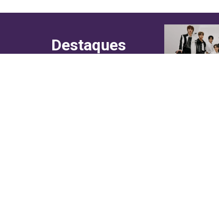
Destaques
do canal!
Culinária
Cultura
Entretenimento
Entrevistas
In Asia
Moda & Lifestyle
Sociedade
Web Stories