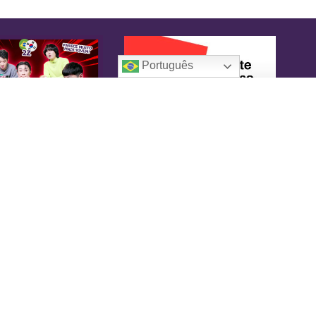
Português
oreaIN
KoreaIN é a primeira revista brasileira
pecialmente dedicada à cultura coreana. Desde
16 tem o objetivo de tornar-se uma fonte
nfiável de informação, com um toque de
versão.