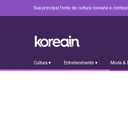
Sua principal fonte de cultura coreana e conte
Cultura ▾
Entretenimento ▾
Moda & L