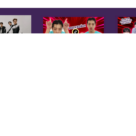
K
Sobre Nós
Equipe
A 
Anuncie na KoreaIN
es
Midia Kit
20
Trabalhe Conosco
co
Contato
di