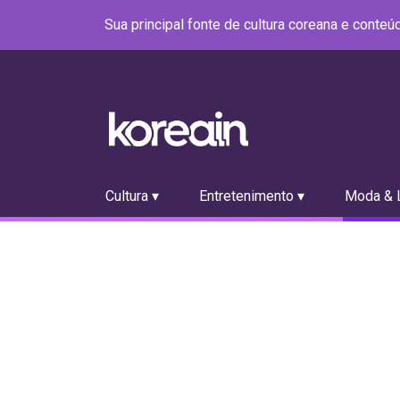
Sua principal fonte de cultura coreana e conte
Cultura ▾
Entretenimento ▾
Moda & L