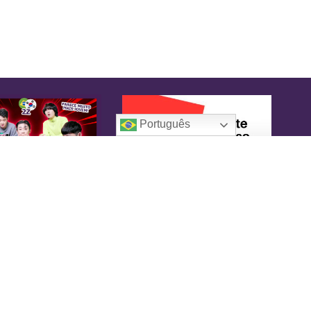
Português
oreaIN
KoreaIN é a primeira revista brasileira
pecialmente dedicada à cultura coreana. Desde
16 tem o objetivo de tornar-se uma fonte
nfiável de informação, com um toque de