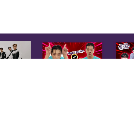
K
Sobre Nós
Equipe
A 
Anuncie na KoreaIN
es
Midia Kit
20
Trabalhe Conosco
co
Contato