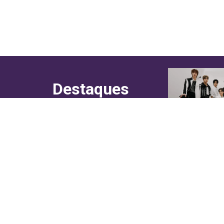
Destaques
do canal!
Culinária
Cultura
Entretenimento
Entrevistas
In Asia
Moda & Lifestyle