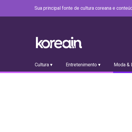
Sua principal fonte de cultura coreana e conte
Cultura ▾
Entretenimento ▾
Moda & L