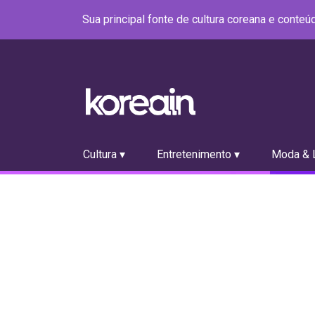
Sua principal fonte de cultura coreana e conte
Cultura ▾
Entretenimento ▾
Moda & L