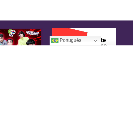
Português
oreaIN
KoreaIN é a primeira revista brasileira
pecialmente dedicada à cultura coreana. Desde
16 tem o objetivo de tornar-se uma fonte
nfiável de informação, com um toque de
versão.