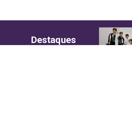
Destaques
do canal!
Culinária
Cultura
Entretenimento
Entrevistas
In Asia
Moda & Lifestyle
Sociedade
Web Stories