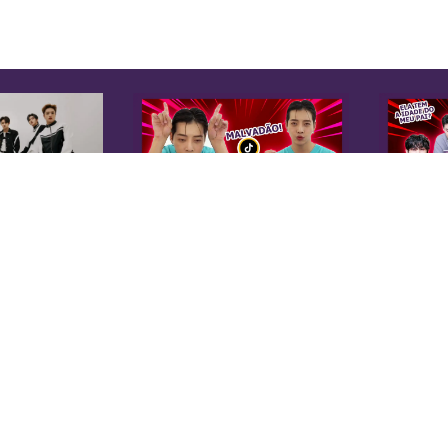
K
Sobre Nós
Equipe
A 
Anuncie na KoreaIN
es
Midia Kit
20
Trabalhe Conosco
co
Contato
di