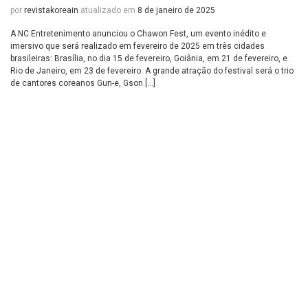
por
revistakoreain
atualizado em
8 de janeiro de 2025
A NC Entretenimento anunciou o Chawon Fest, um evento inédito e
imersivo que será realizado em fevereiro de 2025 em três cidades
brasileiras: Brasília, no dia 15 de fevereiro, Goiânia, em 21 de fevereiro, e
Rio de Janeiro, em 23 de fevereiro. A grande atração do festival será o trio
de cantores coreanos Gun-e, Gson […]