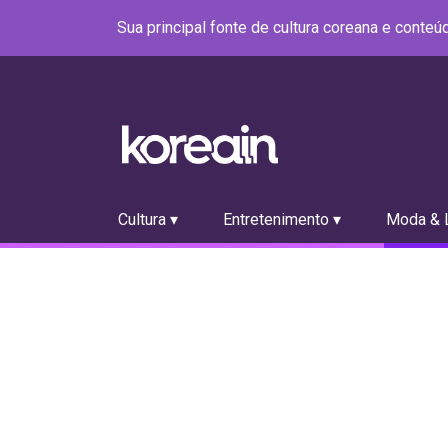
Sua principal fonte de cultura coreana e conte
Cultura ▾
Entretenimento ▾
Moda & L