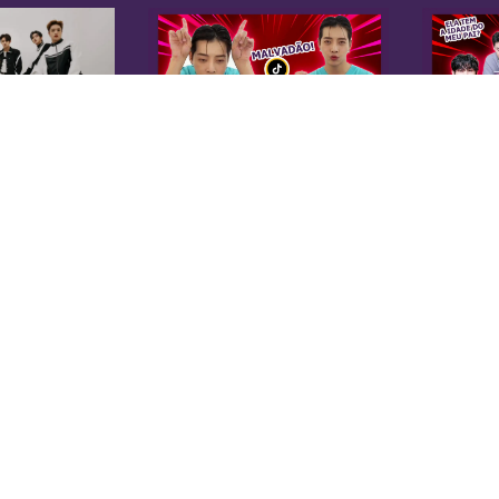
K
Sobre Nós
Equipe
A 
Anuncie na KoreaIN
es
Midia Kit
20
Trabalhe Conosco
co
Contato
di