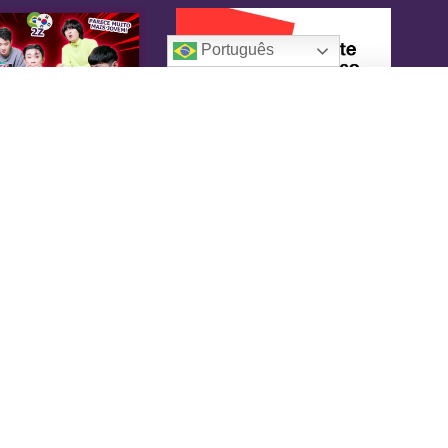
Português
oreaIN
KoreaIN é a primeira revista brasileira
pecialmente dedicada à cultura coreana. Desde
16 tem o objetivo de tornar-se uma fonte
nfiável de informação, com um toque de
versão.