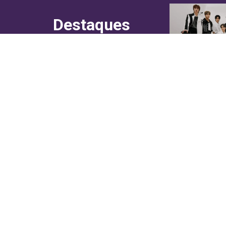
Destaques
do canal!
Culinária
Cultura
Entretenimento
Entrevistas
In Asia
Moda & Lifestyle
Sociedade
Web Stories