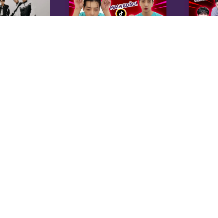
K
Sobre Nós
Equipe
A 
Anuncie na KoreaIN
es
Midia Kit
20
Trabalhe Conosco
co
Contato
di