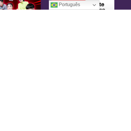
Português
oreaIN
KoreaIN é a primeira revista brasileira
pecialmente dedicada à cultura coreana. Desde
16 tem o objetivo de tornar-se uma fonte
nfiável de informação, com um toque de
versão.