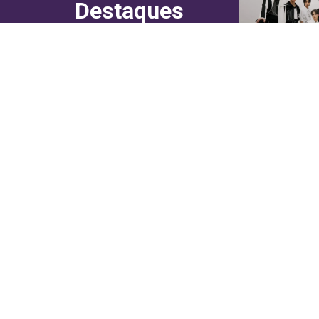
Destaques
do canal!
Culinária
Cultura
Entretenimento
Entrevistas
In Asia
Moda & Lifestyle
Sociedade
Web Stories