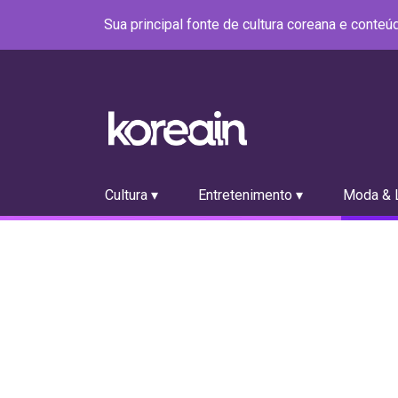
Sua principal fonte de cultura coreana e conte
Cultura ▾
Entretenimento ▾
Moda & L