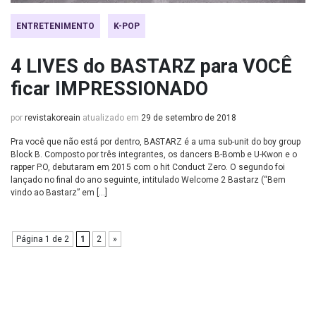
ENTRETENIMENTO
K-POP
4 LIVES do BASTARZ para VOCÊ
ficar IMPRESSIONADO
por
revistakoreain
atualizado em
29 de setembro de 2018
Pra você que não está por dentro, BASTARZ é a uma sub-unit do boy group
Block B. Composto por três integrantes, os dancers B-Bomb e U-Kwon e o
rapper P.O, debutaram em 2015 com o hit Conduct Zero. O segundo foi
lançado no final do ano seguinte, intitulado Welcome 2 Bastarz (“Bem
vindo ao Bastarz” em […]
Página 1 de 2
1
2
»