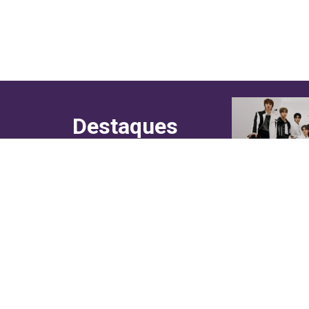
Destaques
do canal!
Culinária
Cultura
Entretenimento
Entrevistas
In Asia
Moda & Lifestyle