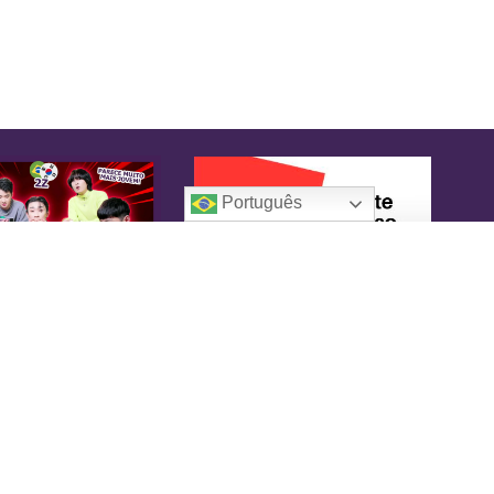
Português
oreaIN
KoreaIN é a primeira revista brasileira
pecialmente dedicada à cultura coreana. Desde
16 tem o objetivo de tornar-se uma fonte
nfiável de informação, com um toque de