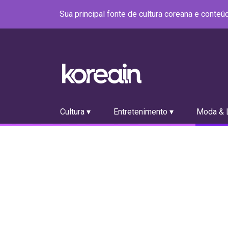
Sua principal fonte de cultura coreana e conte
Cultura ▾
Entretenimento ▾
Moda & L