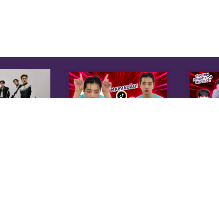
K
Sobre Nós
Equipe
A 
Anuncie na KoreaIN
es
Midia Kit
20
Trabalhe Conosco
co
Contato