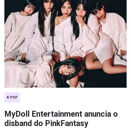
K-POP
MyDoll Entertainment anuncia o
disband do PinkFantasy