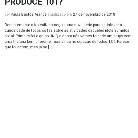
PRODUCE 101?
por
Paula Bastos Araripe
atualizado em
27 de novembro de 2018
Recentemente a KoreaIN começou uma nova série para satisfazer a
curiosidade de todos os fãs sobre as atividades daqueles idols sumidos
por aí. Primeiro foi o grupo UNIQ e agora nós vamos falar de um grupo com
uma história bem diferente, mas ainda no coração de todos: I.O.I. Parece
que foi ontem, mas já se […]