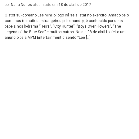
por
Naira Nunes
atualizado em
18 de abril de 2017
O ator sul-coreano Lee MinHo logo irá se alistar no exército. Amado pelo
coreanos (e muitos estrangeiros pelo mundo), é conhecido por seus
papeis nos k-drama “Heirs”, “City Hunter”, “Boys Over Flowers”, “The
Legend of the Blue Sea” e muitos outros. No dia 08 de abril foi feito um
anúncio pala MYM Entertainment dizendo “Lee […]