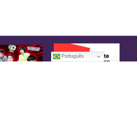
Português
oreaIN
KoreaIN é a primeira revista brasileira
pecialmente dedicada à cultura coreana. Desde
16 tem o objetivo de tornar-se uma fonte
nfiável de informação, com um toque de