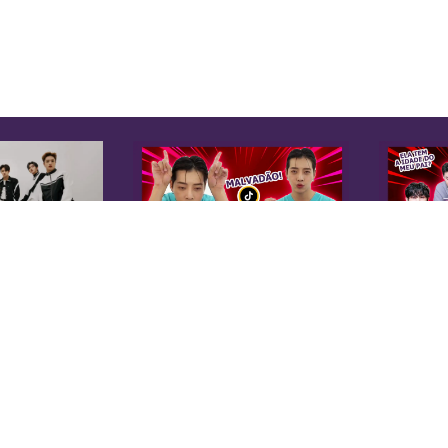
K
Sobre Nós
Equipe
A 
Anuncie na KoreaIN
es
Midia Kit
20
Trabalhe Conosco
co
Contato