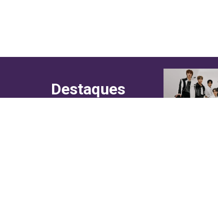
Destaques
do canal!
Culinária
Cultura
Entretenimento
Entrevistas
In Asia
Moda & Lifestyle