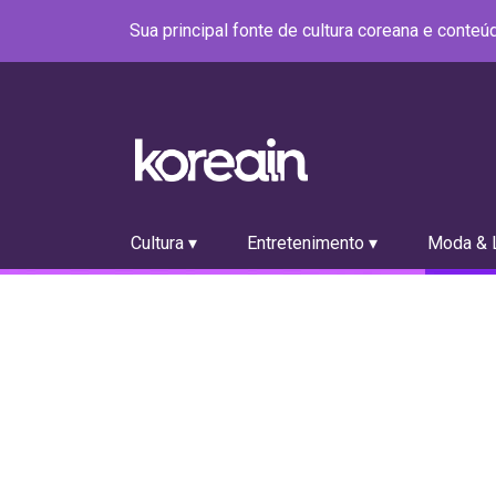
Sua principal fonte de cultura coreana e conte
Cultura ▾
Entretenimento ▾
Moda & L