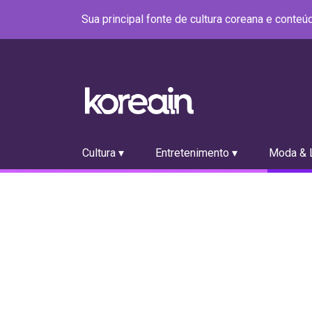
Sua principal fonte de cultura coreana e conte
Cultura ▾
Entretenimento ▾
Moda & L