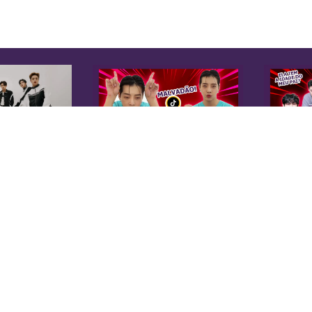
K
Sobre Nós
Equipe
A 
Anuncie na KoreaIN
es
Midia Kit
20
Trabalhe Conosco
co
Contato
di