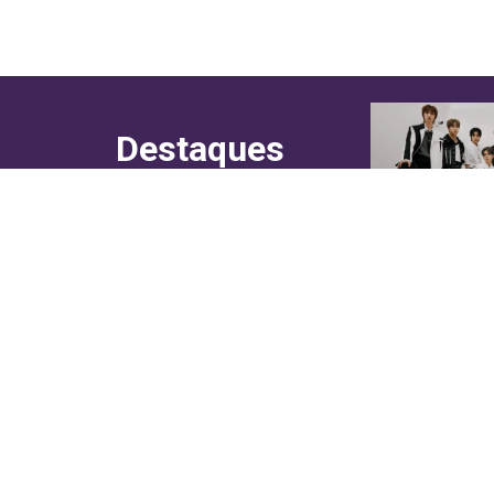
Destaques
do canal!
Culinária
Cultura
Entretenimento
Entrevistas
In Asia
Moda & Lifestyle
Sociedade
Web Stories