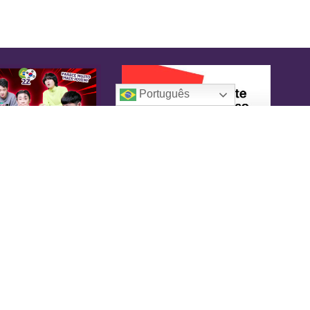
Português
oreaIN
KoreaIN é a primeira revista brasileira
pecialmente dedicada à cultura coreana. Desde
16 tem o objetivo de tornar-se uma fonte
nfiável de informação, com um toque de
versão.