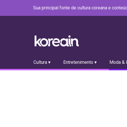
Sua principal fonte de cultura coreana e conte
Cultura ▾
Entretenimento ▾
Moda & L