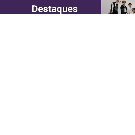
Destaques
do canal!
Culinária
Cultura
Entretenimento
Entrevistas
In Asia
Moda & Lifestyle
Sociedade
Web Stories