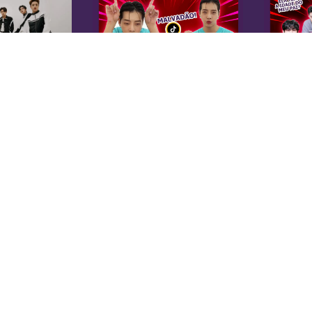
K
Sobre Nós
Equipe
A 
Anuncie na KoreaIN
es
Midia Kit
20
Trabalhe Conosco
co
Contato
di