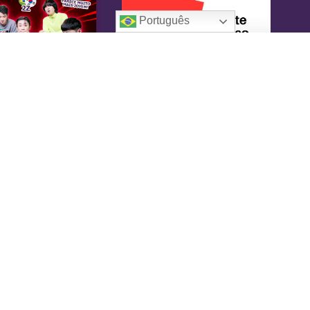
Português
oreaIN
KoreaIN é a primeira revista brasileira
pecialmente dedicada à cultura coreana. Desde
16 tem o objetivo de tornar-se uma fonte
nfiável de informação, com um toque de
versão.