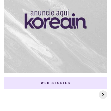
WEB STORIES
7 K-dramas Enemies
Thai Dramas com
to Lovers
First e Khaotung