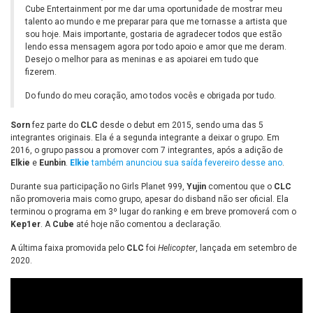
Cube Entertainment por me dar uma oportunidade de mostrar meu
talento ao mundo e me preparar para que me tornasse a artista que
sou hoje. Mais importante, gostaria de agradecer todos que estão
lendo essa mensagem agora por todo apoio e amor que me deram.
Desejo o melhor para as meninas e as apoiarei em tudo que
fizerem.
Do fundo do meu coração, amo todos vocês e obrigada por tudo.
Sorn
fez parte do
CLC
desde o debut em 2015, sendo uma das 5
integrantes originais. Ela é a segunda integrante a deixar o grupo. Em
2016, o grupo passou a promover com 7 integrantes, após a adição de
Elkie
e
Eunbin
.
Elkie
também anunciou sua saída fevereiro desse ano
.
Durante sua participação no Girls Planet 999,
Yujin
comentou que o
CLC
não promoveria mais como grupo, apesar do disband não ser oficial. Ela
terminou o programa em 3º lugar do ranking e em breve promoverá com o
Kep1er
. A
Cube
até hoje não comentou a declaração.
A última faixa promovida pelo
CLC
foi
Helicopter
, lançada em setembro de
2020.