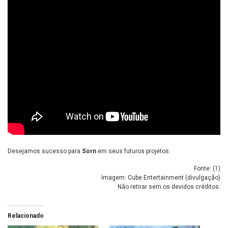
Desejamos sucesso para
Sorn
em seus futuros projetos.
Fonte: (
1
)
Imagem: Cube Entertainment (divulgação)
Não retirar sem os devidos créditos.
Relacionado