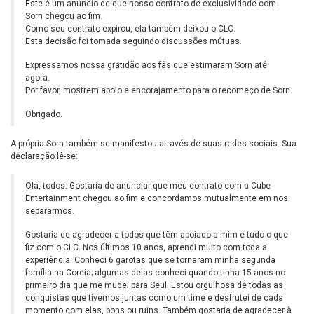
Este é um anúncio de que nosso contrato de exclusividade com
Sorn chegou ao fim.
Como seu contrato expirou, ela também deixou o CLC.
Esta decisão foi tomada seguindo discussões mútuas.
Expressamos nossa gratidão aos fãs que estimaram Sorn até
agora.
Por favor, mostrem apoio e encorajamento para o recomeço de Sorn.
Obrigado.
A própria Sorn também se manifestou através de suas redes sociais. Sua
declaração lê-se:
Olá, todos. Gostaria de anunciar que meu contrato com a Cube
Entertainment chegou ao fim e concordamos mutualmente em nos
separarmos.
Gostaria de agradecer a todos que têm apoiado a mim e tudo o que
fiz com o CLC. Nos últimos 10 anos, aprendi muito com toda a
experiência. Conheci 6 garotas que se tornaram minha segunda
família na Coreia; algumas delas conheci quando tinha 15 anos no
primeiro dia que me mudei para Seul. Estou orgulhosa de todas as
conquistas que tivemos juntas como um time e desfrutei de cada
momento com elas, bons ou ruins. Também gostaria de agradecer à