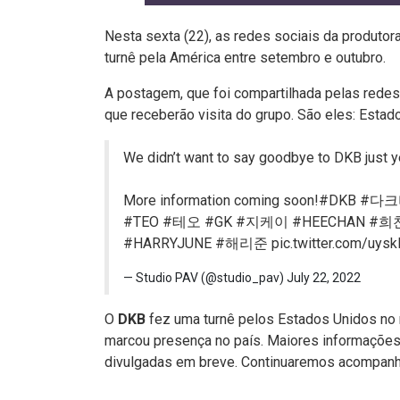
Nesta sexta (22), as redes sociais da produtor
turnê pela América entre setembro e outubro.
A postagem, que foi compartilhada pelas redes 
que receberão visita do grupo. São eles: Estado
We didn’t want to say goodbye to DKB just 
More information coming soon!
#DKB
#다크
#TEO
#테오
#GK
#지케이
#HEECHAN
#희
#HARRYJUNE
#해리준
pic.twitter.com/uy
— Studio PAV (@studio_pav)
July 22, 2022
O
DKB
fez uma turnê pelos Estados Unidos no 
marcou presença no país. Maiores informações
divulgadas em breve. Continuaremos acompanh