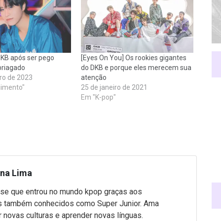
DKB após ser pego
[Eyes On You] Os rookies gigantes
briagado
do DKB e porque eles merecem sua
ro de 2023
atenção
nimento"
25 de janeiro de 2021
Em "K-pop"
ina Lima
nse que entrou no mundo kpop graças aos
s também conhecidos como Super Junior. Ama
 novas culturas e aprender novas línguas.