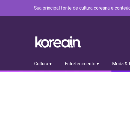
Sua principal fonte de cultura coreana e conte
Cultura ▾
Entretenimento ▾
Moda & L