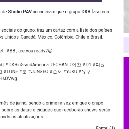
a de
Studio PAV
anunciaram que o grupo
DKB
fará uma
sociais do grupo, traz um cartaz com a lista dos países
s Unidos, Canadá, México, Colômbia, Chile e Brasil.
yet…
#BB
, are you ready?😉
비
#DKBinGrandAmerica
#ECHAN
#이찬
#D1
#디원
찬
#LUNE
#룬
#JUNSEO
#준서
#YUKU
#유쿠
skHsDVwg
mês de junho, sendo a primeira vez em que o grupo
 sobre as datas e cidades que receberão shows serão
ando as atualizações.
Fonte: (
1
)