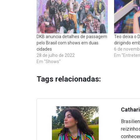
DKB anuncia detalhes de passagem
Teo deixa o 
pelo Brasil com shows em duas
dirigindo em
cidades
6 de novemb
28 de julho de 2022
Em "Entrete
Em "Shows"
Tags relacionadas:
Cathar
Brasilie
reizinho
conhecer