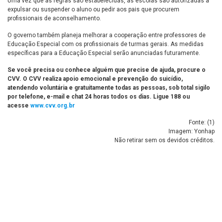
Uma vez que as regras são estabelecidas, as escolas são autorizadas a
expulsar ou suspender o aluno ou pedir aos pais que procurem
profissionais de aconselhamento.
O governo também planeja melhorar a cooperação entre professores de
Educação Especial com os profissionais de turmas gerais. As medidas
específicas para a Educação Especial serão anunciadas futuramente.
Se você precisa ou conhece alguém que precise de ajuda, procure o
CVV. O CVV realiza apoio emocional e prevenção do suicídio,
atendendo voluntária e gratuitamente todas as pessoas, sob total sigilo
por telefone, e-mail e chat 24 horas todos os dias. Ligue 188 ou
acesse
www.cvv.org.br
Fonte: (
1
)
Imagem: Yonhap
Não retirar sem os devidos créditos.