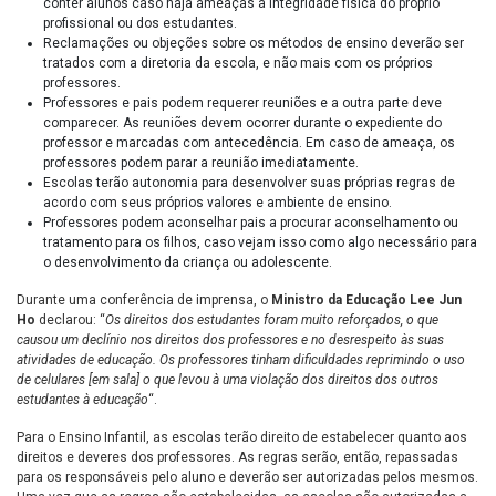
conter alunos caso haja ameaças à integridade física do próprio
profissional ou dos estudantes.
Reclamações ou objeções sobre os métodos de ensino deverão ser
tratados com a diretoria da escola, e não mais com os próprios
professores.
Professores e pais podem requerer reuniões e a outra parte deve
comparecer. As reuniões devem ocorrer durante o expediente do
professor e marcadas com antecedência. Em caso de ameaça, os
professores podem parar a reunião imediatamente.
Escolas terão autonomia para desenvolver suas próprias regras de
acordo com seus próprios valores e ambiente de ensino.
Professores podem aconselhar pais a procurar aconselhamento ou
tratamento para os filhos, caso vejam isso como algo necessário para
o desenvolvimento da criança ou adolescente.
Durante uma conferência de imprensa, o
Ministro da Educação Lee Jun
Ho
declarou: “
Os direitos dos estudantes foram muito reforçados, o que
causou um declínio nos direitos dos professores e no desrespeito às suas
atividades de educação. Os professores tinham dificuldades reprimindo o uso
de celulares [em sala] o que levou à uma violação dos direitos dos outros
estudantes à educação
“.
Para o Ensino Infantil, as escolas terão direito de estabelecer quanto aos
direitos e deveres dos professores. As regras serão, então, repassadas
para os responsáveis pelo aluno e deverão ser autorizadas pelos mesmos.