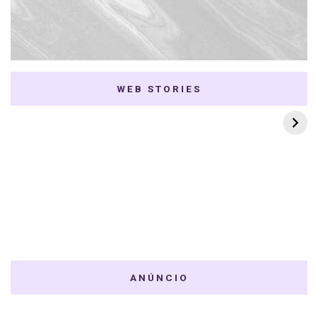
WEB STORIES
7 K-dramas Enemies
Thai Dramas com
to Lovers
First e Khaotung
ANÚNCIO