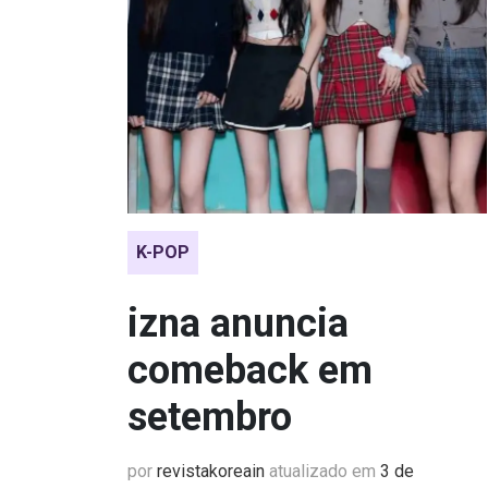
K-POP
izna anuncia
comeback em
setembro
por
revistakoreain
atualizado em
3 de