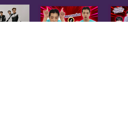
K
Sobre Nós
Equipe
A 
Anuncie na KoreaIN
es
Midia Kit
20
Trabalhe Conosco
co
Contato
di