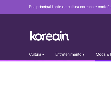
Sua principal fonte de cultura coreana e conte
Cultura ▾
Entretenimento ▾
Moda & L