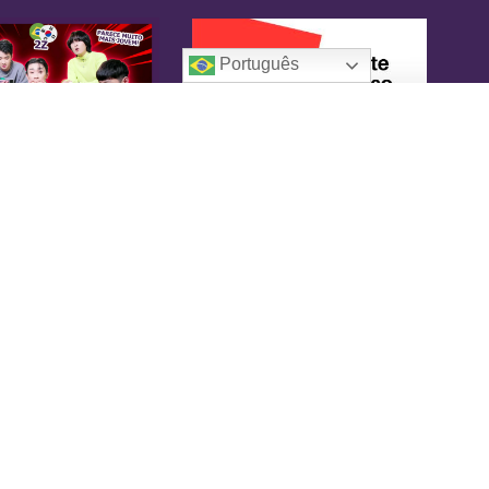
Português
oreaIN
KoreaIN é a primeira revista brasileira
pecialmente dedicada à cultura coreana. Desde
16 tem o objetivo de tornar-se uma fonte
nfiável de informação, com um toque de
versão.