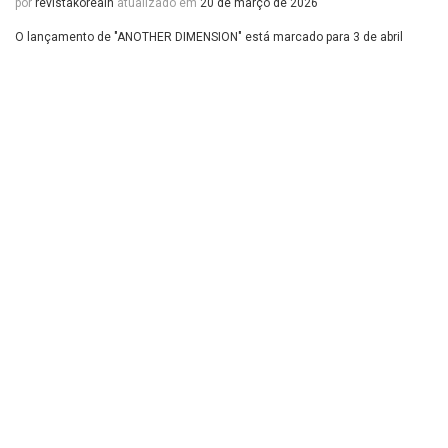
por
revistakoreain
atualizado em
20 de março de 2026
O lançamento de "ANOTHER DIMENSION" está marcado para 3 de abril