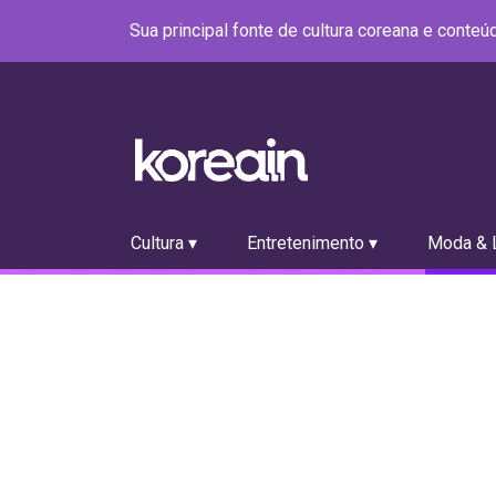
Sua principal fonte de cultura coreana e conte
Cultura ▾
Entretenimento ▾
Moda & L