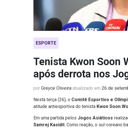
ESPORTE
Tenista Kwon Soon W
após derrota nos Jo
por
Greyce Oliveira
atualizado em
26 de setem
Nesta terça (26), o
Comitê Esportivo e Olímp
atitude antiesportiva do tenista
Kwon Soon W
Em uma partida pelos
Jogos Asiáticos
realiza
Samrej Kasidit
. Como reação, o sul-coreano b