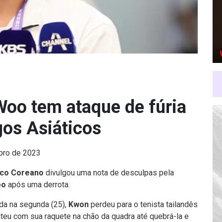
oo tem ataque de fúria
gos Asiáticos
bro de 2023
ico Coreano
divulgou uma nota de desculpas pela
oo
após uma derrota.
da na segunda (25),
Kwon
perdeu para o tenista tailandês
ateu com sua raquete na chão da quadra até quebrá-la e