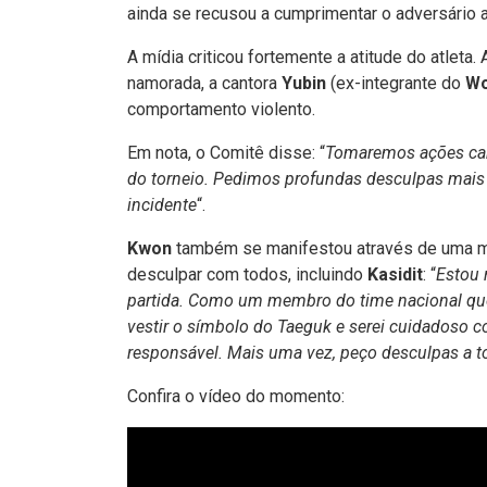
ainda se recusou a cumprimentar o adversário a
A mídia criticou fortemente a atitude do atlet
namorada, a cantora
Yubin
(ex-integrante do
Wo
comportamento violento.
Em nota, o Comitê disse: “
Tomaremos ações cab
do torneio. Pedimos profundas desculpas mais
incidente
“.
Kwon
também se manifestou através de uma m
desculpar com todos, incluindo
Kasidit
: “
Estou 
partida. Como um membro do time nacional que r
vestir o símbolo do Taeguk e serei cuidadoso 
responsável. Mais uma vez, peço desculpas a 
Confira o vídeo do momento: