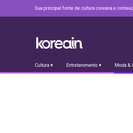
Sua principal fonte de cultura coreana e conte
Cultura ▾
Entretenimento ▾
Moda & L