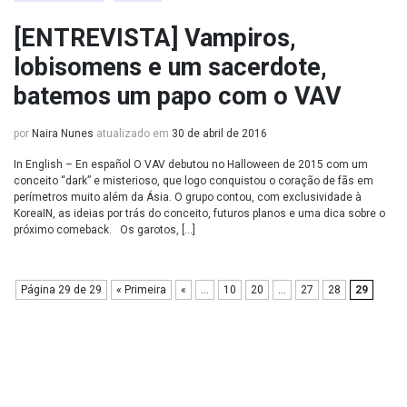
[ENTREVISTA] Vampiros,
lobisomens e um sacerdote,
batemos um papo com o VAV
por
Naira Nunes
atualizado em
30 de abril de 2016
In English – En español O VAV debutou no Halloween de 2015 com um
conceito “dark” e misterioso, que logo conquistou o coração de fãs em
perímetros muito além da Ásia. O grupo contou, com exclusividade à
KoreaIN, as ideias por trás do conceito, futuros planos e uma dica sobre o
próximo comeback. Os garotos, […]
Página 29 de 29
« Primeira
«
...
10
20
...
27
28
29