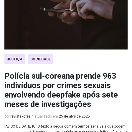
JUSTIÇA
SOCIEDADE
Polícia sul-coreana prende 963
indivíduos por crimes sexuais
envolvendo deepfake após sete
meses de investigações
por
revistakoreain
atualizado em
25 de abril de 2025
[AVISO DE GATILHO] O texto a seguir contém termos sensíveis que podem
servir de gatilho. Recomendamos cautela ao prosseguir a leitura. Ao longo