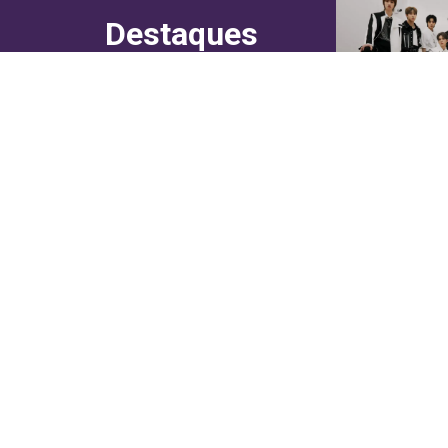
Destaques
do canal!
Culinária
Cultura
Entretenimento
Entrevistas
In Asia
Moda & Lifestyle
Sociedade
Web Stories