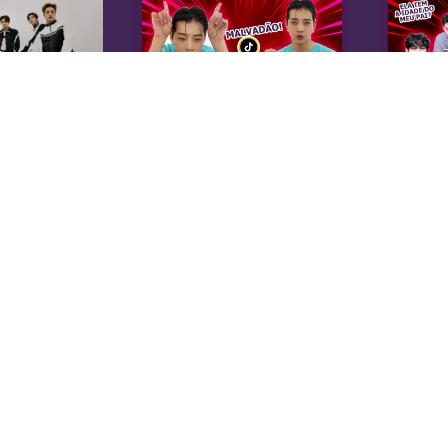
K
Sobre Nós
Equipe
A 
Anuncie na KoreaIN
es
Midia Kit
20
Trabalhe Conosco
co
Contato
di