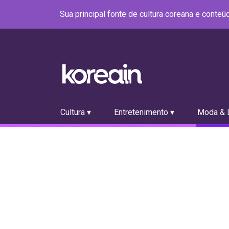
Sua principal fonte de cultura coreana e conte
Cultura ▾
Entretenimento ▾
Moda & L