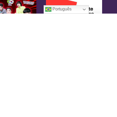
Português
oreaIN
KoreaIN é a primeira revista brasileira
pecialmente dedicada à cultura coreana. Desde
16 tem o objetivo de tornar-se uma fonte
nfiável de informação, com um toque de
versão.