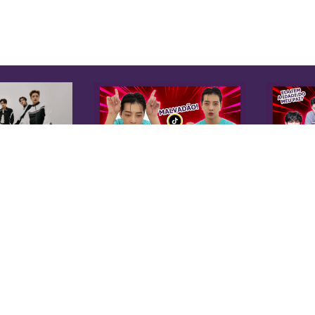
K
Sobre Nós
Equipe
A 
Anuncie na KoreaIN
es
Midia Kit
20
Trabalhe Conosco
co
Contato
di