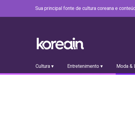
Sua principal fonte de cultura coreana e conte
Cultura ▾
Entretenimento ▾
Moda & L