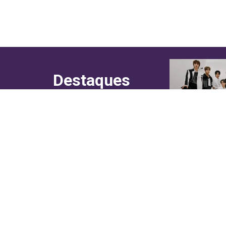
Destaques
do canal!
Culinária
Cultura
Entretenimento
Entrevistas
In Asia
Moda & Lifestyle
Sociedade