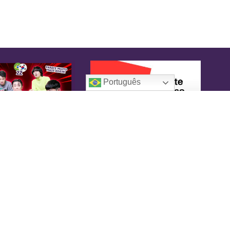
Português
oreaIN
KoreaIN é a primeira revista brasileira
pecialmente dedicada à cultura coreana. Desde
16 tem o objetivo de tornar-se uma fonte
nfiável de informação, com um toque de
versão.