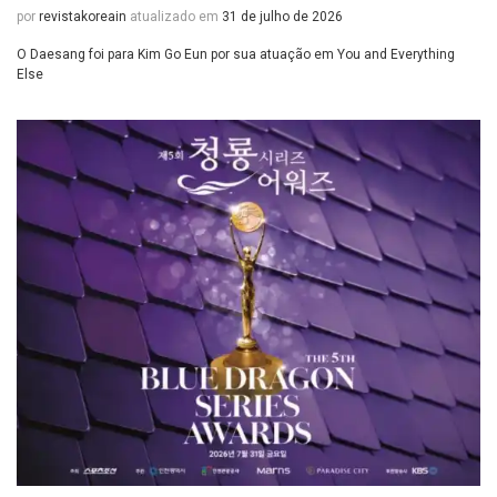
por
revistakoreain
atualizado em
31 de julho de 2026
O Daesang foi para Kim Go Eun por sua atuação em You and Everything
Else