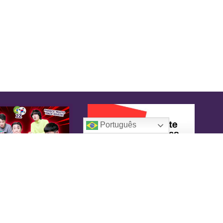
Português
oreaIN
KoreaIN é a primeira revista brasileira