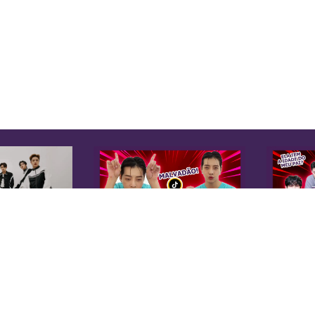
K
Sobre Nós
Equipe
A 
Anuncie na KoreaIN