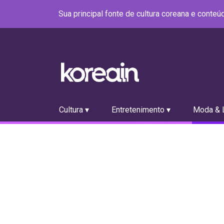
Sua principal fonte de cultura coreana e conte
Cultura ▾
Entretenimento ▾
Moda & L