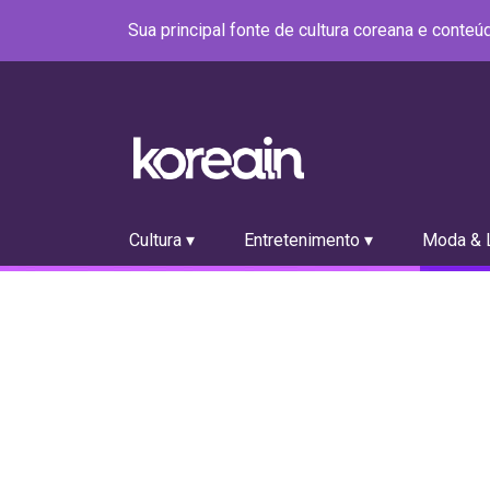
Sua principal fonte de cultura coreana e conte
Cultura ▾
Entretenimento ▾
Moda & L