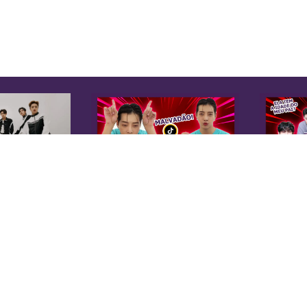
K
Sobre Nós
Equipe
A 
Anuncie na KoreaIN
es
Midia Kit
20
Trabalhe Conosco
co
Contato