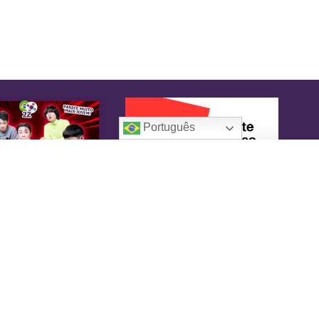
Português
oreaIN
KoreaIN é a primeira revista brasileira
pecialmente dedicada à cultura coreana. Desde
16 tem o objetivo de tornar-se uma fonte
nfiável de informação, com um toque de