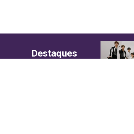
Destaques
do canal!
Culinária
Cultura
Entretenimento
Entrevistas
In Asia
Moda & Lifestyle