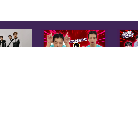
K
Sobre Nós
Equipe
A 
Anuncie na KoreaIN
es
Midia Kit
20
Trabalhe Conosco
co
Contato
di