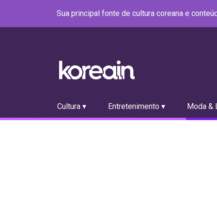
Sua principal fonte de cultura coreana e conte
Cultura ▾
Entretenimento ▾
Moda & L