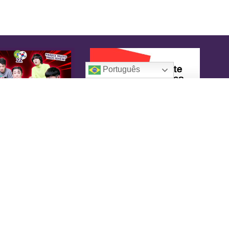
Português
oreaIN
KoreaIN é a primeira revista brasileira
pecialmente dedicada à cultura coreana. Desde
16 tem o objetivo de tornar-se uma fonte
nfiável de informação, com um toque de
versão.