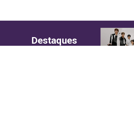
Destaques
do canal!
Culinária
Cultura
Entretenimento
Entrevistas
In Asia
Moda & Lifestyle
Sociedade
Web Stories