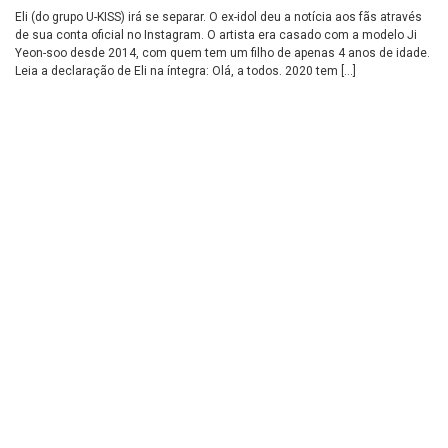
Eli (do grupo U-KISS) irá se separar. O ex-idol deu a notícia aos fãs através
de sua conta oficial no Instagram. O artista era casado com a modelo Ji
Yeon-soo desde 2014, com quem tem um filho de apenas 4 anos de idade.
Leia a declaração de Eli na íntegra: Olá, a todos. 2020 tem […]