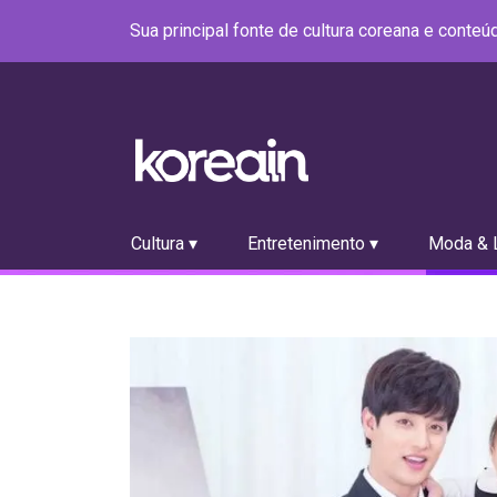
Sua principal fonte de cultura coreana e conte
Cultura ▾
Entretenimento ▾
Moda & L