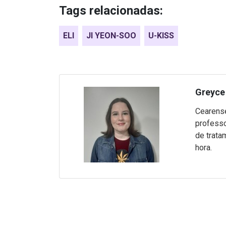
Tags relacionadas:
ELI
JI YEON-SOO
U-KISS
Greyce 
Cearense
professo
de trata
hora.