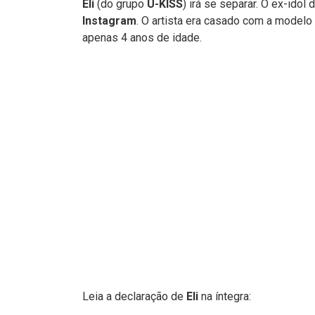
Eli
(do grupo
U-KISS
) irá se separar. O ex-idol 
Instagram
. O artista era casado com a modelo
apenas 4 anos de idade.
Leia a declaração de
Eli
na íntegra: