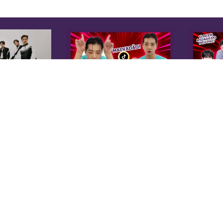
K
Sobre Nós
Equipe
A 
Anuncie na KoreaIN
es
Midia Kit
20
Trabalhe Conosco
co
Contato
di