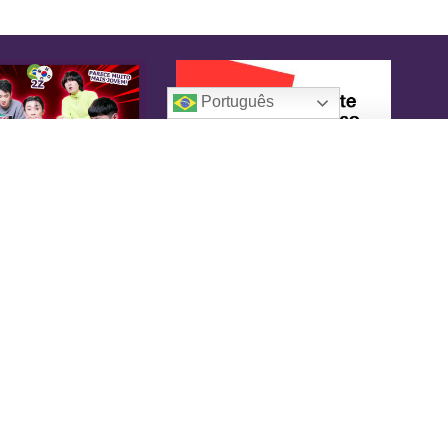
Português
oreaIN
KoreaIN é a primeira revista brasileira
pecialmente dedicada à cultura coreana. Desde
16 tem o objetivo de tornar-se uma fonte
nfiável de informação, com um toque de
versão.