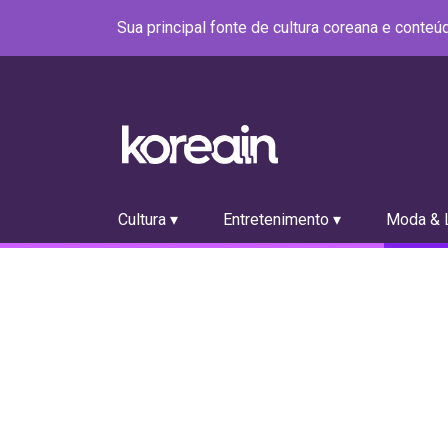
Sua principal fonte de cultura coreana e conte
Cultura ▾
Entretenimento ▾
Moda & L