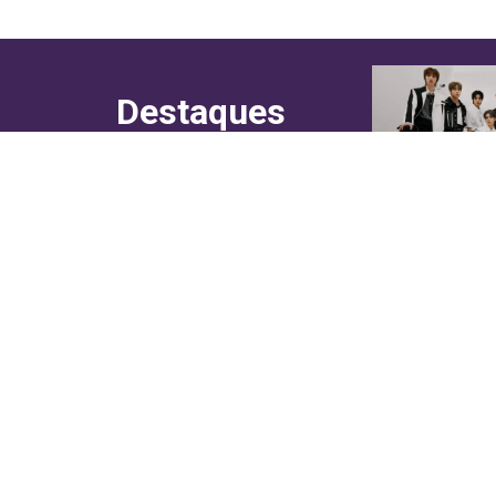
Destaques
do canal!
Culinária
Cultura
Entretenimento
Entrevistas
In Asia
Moda & Lifestyle
Sociedade
Web Stories