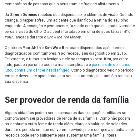
comentários de pessoas que o acusaram de fugir do alistamento.
Já
Simon Dominic
recebeu sua dispensa por problemas de visão. Quando
criança, o rapper sofreu um acidente que danificou a retina do seu olho
esquerdo. A condição é permanente, fazendo com que ele gradativamente
perca a visão do olho. O acidente foi citado em uma de suas faixas,
Who
You?
, lançada durante o
Show Me The Money
.
Os atores
Yoo Ah In
e
Kim Woo Bin
foram dispensados após serem
diagnosticados com tumores.
Yoo
recebeu seu diagnóstico em 2015.
Felizmente, o tumor era benigno e ele se recuperou bem.
Kim
, por outro
lado, passou por um processo mais complicado e
por mais de dois anos
lutou contra um câncer nasofaríngeo
. Como o diagnóstico veio no período
em que deveria se apresentar para seu alistamento, ele também recebeu
sua dispensa.
Ser provedor de renda da família
Alguns cidadãos podem ser dispensados das obrigações militares se
comprovarem ser provedores de renda de sua família. Como não podem
ter nenhuma outra fonte de renda além, claro, do salários de soldados
durante o período em que estiverem servindo, nem sempre a quantia a ser
recebida pode ser o suficiente para sustentar uma família inteira.