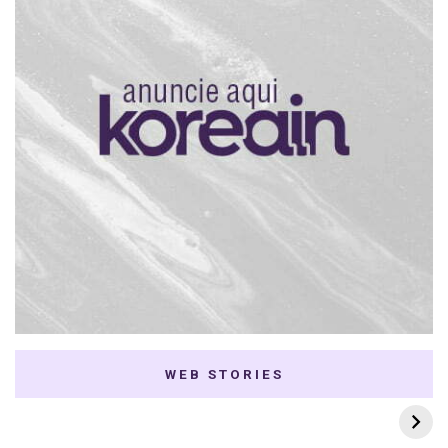
WEB STORIES
7 K-dramas Enemies
Thai Dramas com
to Lovers
First e Khaotung