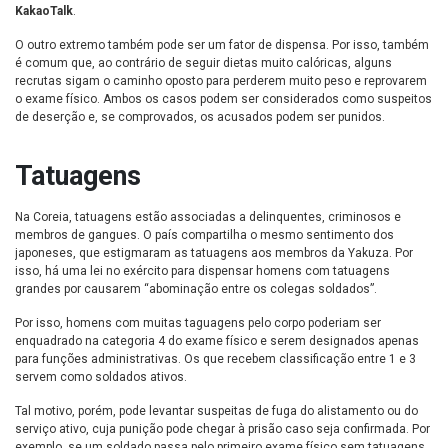
KakaoTalk
.
O outro extremo também pode ser um fator de dispensa. Por isso, também
é comum que, ao contrário de seguir dietas muito calóricas, alguns
recrutas sigam o caminho oposto para perderem muito peso e reprovarem
o exame físico. Ambos os casos podem ser considerados como suspeitos
de deserção e, se comprovados, os acusados podem ser punidos.
Tatuagens
Na Coreia, tatuagens estão associadas a delinquentes, criminosos e
membros de gangues. O país compartilha o mesmo sentimento dos
japoneses, que estigmaram as tatuagens aos membros da Yakuza. Por
isso, há uma lei no exército para dispensar homens com tatuagens
grandes por causarem “abominação entre os colegas soldados”.
Por isso, homens com muitas taguagens pelo corpo poderiam ser
enquadrado na categoria 4 do exame físico e serem designados apenas
para funções administrativas. Os que recebem classificação entre 1 e 3
servem como soldados ativos.
Tal motivo, porém, pode levantar suspeitas de fuga do alistamento ou do
serviço ativo, cuja punição pode chegar à prisão caso seja confirmada. Por
exemplo, se um soldado passa pelo primeiro exame físico sem tatuagens