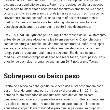
ossos e causa dores crônicas – no seu tornozelo e poderia ter pedido
dispensa por condição de saúde. Porém, ele resolveu se alistar e poucos
dias depois foi dispensado após passar por outro exame físico. Na época,
portais de notícias acusaram o ator de já ter se alistado mesmo sabendo
previamente da sua condição e ainda assim não ter feito tratamento
médico.
Seo
negou que tivesse tentado fugir do serviço militar e se
desculpou publicamente durante uma conferência de imprensa.
Em 2015,
Choi Jin Hyuk
chegou a cumprir sete meses de seu alistamento
antes de ser dispensado por uma lesão em seu joelho. O ator chegou a
passar por cirurgia e receber células-tronco para tratar a lesão, mas, após
ser reexaminado, os médicos constataram que ele precisaria de mais
tempo para se recuperar totalmente e decidiram lhe dar a dispensa
médica. Somando o tempo de descanso e reabilitação, o ator passou dois
anos longe das telas, retornando apenas em 2017 no k-drama
Tunnel
.
Sobrepeso ou baixo peso
Dentro do escopo da condição física, o peso dos alistados também pode
ser um fator determinante para uma possível dispensa. Em 2018, 12
homens foram acusados de consumirem comidas calóricas para
ganharem peso e serem dispensados no exame físico. Eles aumentaram
30 quilos em seis meses. De acordo com as autoridades militares, os
acusados compartilhavam métodos para ganhar peso em um grupo do