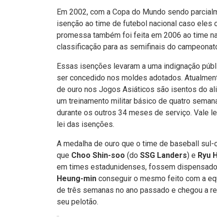
Em 2002, com a Copa do Mundo sendo parcialme
isenção ao time de futebol nacional caso eles
promessa também foi feita em 2006 ao time na
classificação para as semifinais do campeonat
Essas isenções levaram a uma indignação públic
ser concedido nos moldes adotados. Atualment
de ouro nos Jogos Asiáticos são isentos do al
um treinamento militar básico de quatro sema
durante os outros 34 meses de serviço. Vale 
lei das isenções.
A medalha de ouro que o time de baseball sul
que
Choo Shin-soo
(do
SSG Landers
) e
Ryu H
em times estadunidenses, fossem dispensados
Heung-min
conseguir o mesmo feito com a equ
de três semanas no ano passado e chegou a re
seu pelotão.