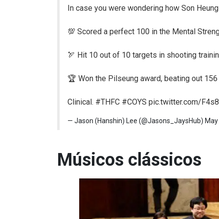
In case you were wondering how Son Heung-Min
💯 Scored a perfect 100 in the Mental Stre
🏹 Hit 10 out of 10 targets in shooting traini
🏆 Won the Pilseung award, beating out 156
Clinical.
#THFC
#COYS
pic.twitter.com/F
— Jason (Hanshin) Lee (@Jasons_JaysHub)
May 
Músicos clássicos