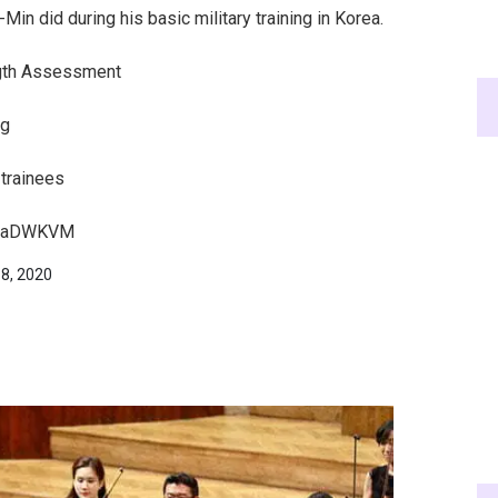
 did during his basic military training in Korea.
ngth Assessment
ng
 trainees
4s8aDWKVM
8, 2020