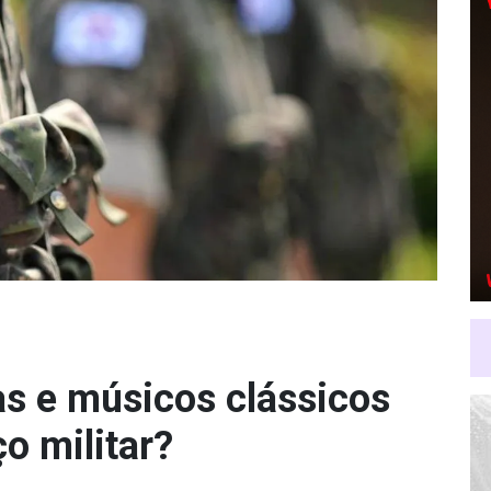
as e músicos clássicos
ço militar?