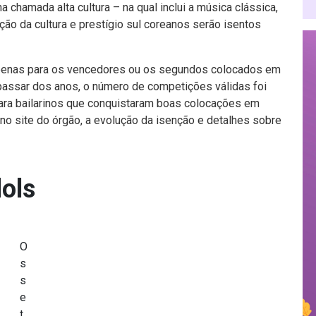
chamada alta cultura – na qual inclui a música clássica,
ção da cultura e prestígio sul coreanos serão isentos
penas para os vencedores ou os segundos colocados em
passar dos anos, o número de competições válidas foi
ara bailarinos que conquistaram boas colocações em
, no site do órgão, a evolução da isenção e detalhes sobre
dols
O
s
s
e
t