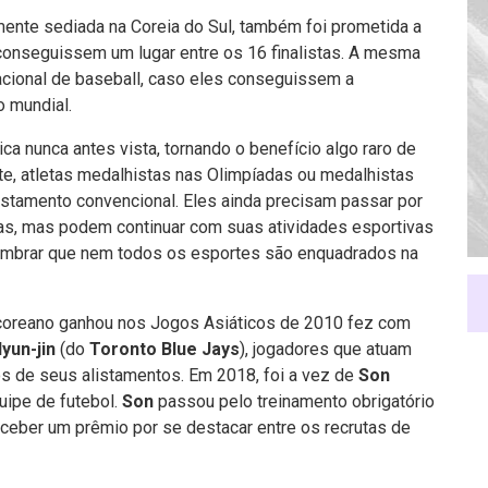
nte sediada na Coreia do Sul, também foi prometida a
 conseguissem um lugar entre os 16 finalistas. A mesma
cional de baseball, caso eles conseguissem a
o mundial.
a nunca antes vista, tornando o benefício algo raro de
e, atletas medalhistas nas Olimpíadas ou medalhistas
istamento convencional. Eles ainda precisam passar por
nas, mas podem continuar com suas atividades esportivas
lembrar que nem todos os esportes são enquadrados na
-coreano ganhou nos Jogos Asiáticos de 2010 fez com
yun-jin
(do
Toronto Blue Jays
), jogadores que atuam
 de seus alistamentos. Em 2018, foi a vez de
Son
ipe de futebol.
Son
passou pelo treinamento obrigatório
ceber um prêmio por se destacar entre os recrutas de