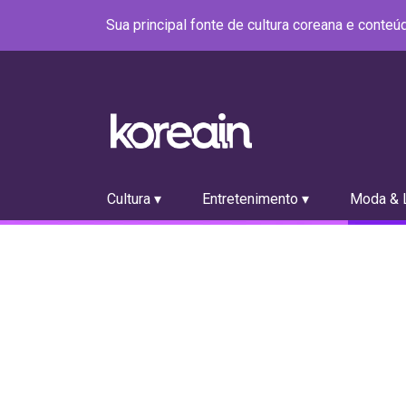
Sua principal fonte de cultura coreana e conte
Cultura ▾
Entretenimento ▾
Moda & L