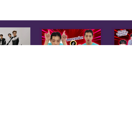
K
Sobre Nós
Equipe
A 
Anuncie na KoreaIN
es
Midia Kit
20
Trabalhe Conosco
co
Contato
di