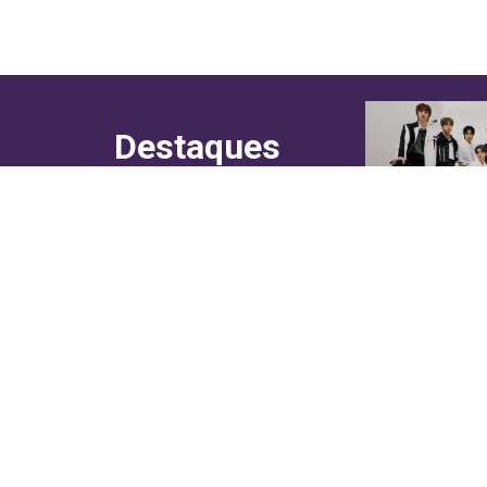
Destaques
do canal!
Culinária
Cultura
Entretenimento
Entrevistas
In Asia
Moda & Lifestyle
Sociedade
Web Stories