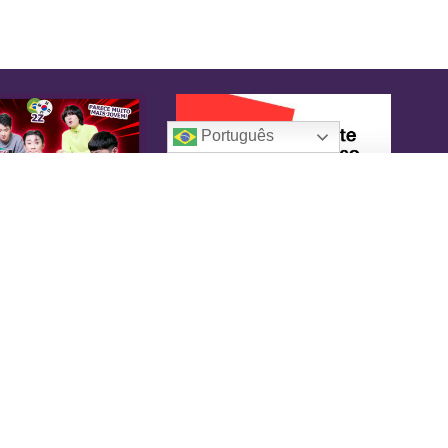
Português
oreaIN
KoreaIN é a primeira revista brasileira
pecialmente dedicada à cultura coreana. Desde
16 tem o objetivo de tornar-se uma fonte
nfiável de informação, com um toque de
versão.