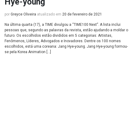
Hye-young
por
Greyce Oliveira
atualizado em
20 de fevereiro de 2021
Na última quarta (17), a TIME divulgou a “TIME100 Next”. A lista inclui
pessoas que, segundo as palavras da revista, estão ajudando a moldar o
futuro. Os escolhidos estão divididos em 5 categorias: Artistas,
Fenômenos, Líderes, Advogados e Inovadores. Dentre os 100 nomes
escolhidos, está uma coreana: Jang Hye-young. Jang Hye-young formou-
se pela Korea Animation […]