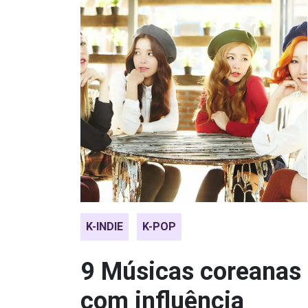
K-INDIE
K-POP
9 Músicas coreanas
com influência