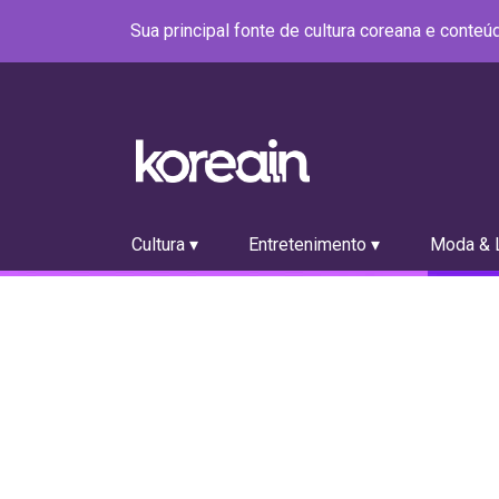
Sua principal fonte de cultura coreana e conte
Cultura ▾
Entretenimento ▾
Moda & L