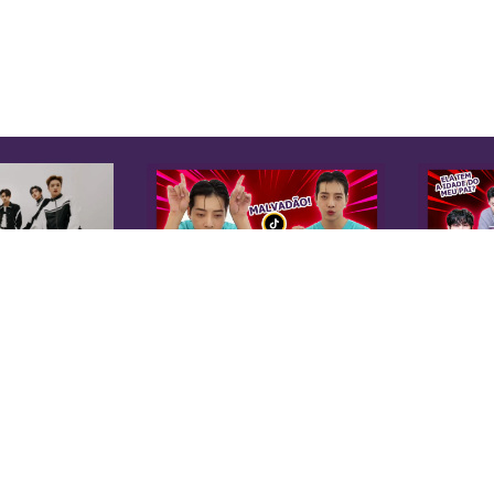
K
Sobre Nós
Equipe
A 
Anuncie na KoreaIN
es
Midia Kit
20
Trabalhe Conosco
co