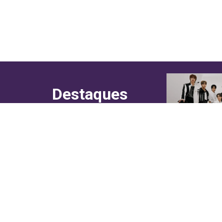
Destaques
do canal!
Culinária
Cultura
Entretenimento
Entrevistas
In Asia