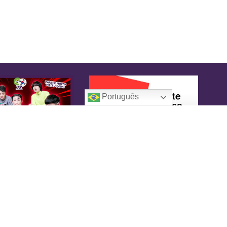
Português
oreaIN
KoreaIN é a primeira revista brasileira
pecialmente dedicada à cultura coreana. Desde
16 tem o objetivo de tornar-se uma fonte
nfiável de informação, com um toque de