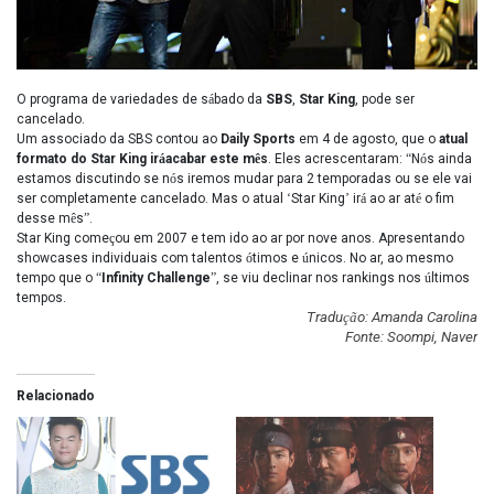
O programa de variedades de s
á
bado da
SBS
,
Star King
, pode ser
cancelado.
Um associado da SBS contou ao
Daily Sports
em 4 de agosto, que o
atual
formato do Star King ir
á
acabar este m
ê
s
. Eles acrescentaram:
“
N
ó
s ainda
estamos discutindo se n
ó
s iremos mudar para 2 temporadas ou se ele vai
ser completamente cancelado. Mas o atual
‘
Star King
’
ir
á
ao ar at
é
o fim
desse m
ê
s
”
.
Star King come
ç
ou em 2007 e tem ido ao ar por nove anos. Apresentando
showcases individuais com talentos
ó
timos e
ú
nicos. No ar, ao mesmo
tempo que o
“
Infinity Challenge
”
, se viu declinar nos rankings nos
ú
ltimos
tempos.
Tradu
çã
o: Amanda Carolina
Fonte: Soompi, Naver
Relacionado