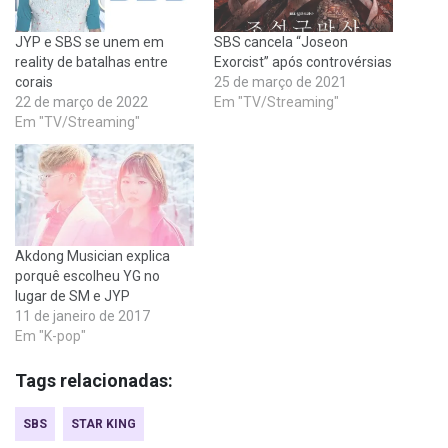
JYP e SBS se unem em
SBS cancela “Joseon
reality de batalhas entre
Exorcist” após controvérsias
corais
25 de março de 2021
22 de março de 2022
Em "TV/Streaming"
Em "TV/Streaming"
Akdong Musician explica
porquê escolheu YG no
lugar de SM e JYP
11 de janeiro de 2017
Em "K-pop"
Tags relacionadas:
SBS
STAR KING