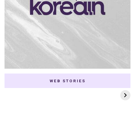
WEB STORIES
7 K-dramas Enemies
Thai Dramas com
to Lovers
First e Khaotung