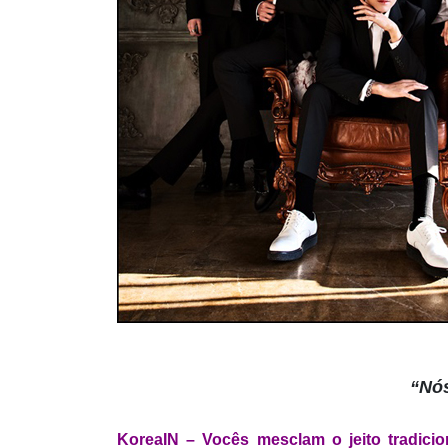
“Nós
KoreaIN – Vocês mesclam o jeito tradic