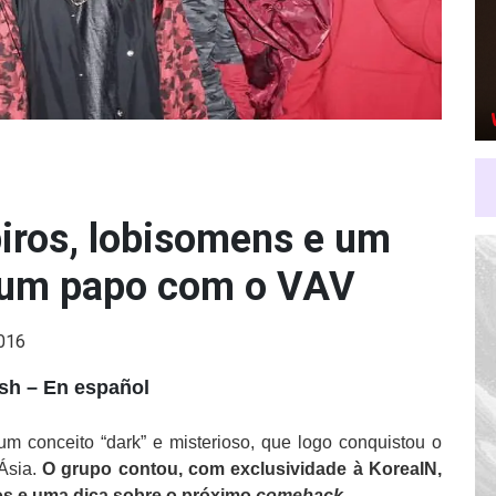
ros, lobisomens e um
 um papo com o VAV
2016
ish
–
En español
conceito “dark” e misterioso, que logo conquistou o
Ásia.
O grupo contou, com exclusividade à KoreaIN,
anos e uma dica sobre o próximo
comeback
.