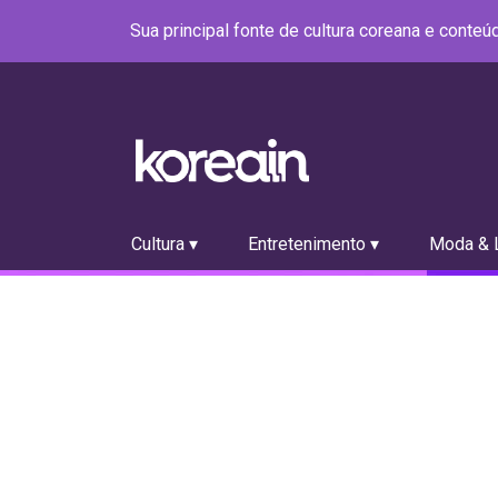
Sua principal fonte de cultura coreana e conte
Cultura ▾
Entretenimento ▾
Moda & L