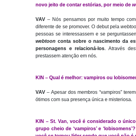
novo jeito de contar estórias, por meio de
w
VAV
– Nós pensamos por muito tempo como 
diferente de se promover. O debut pela
webto
pessoas se interessassem e se perguntassem
webtoon
conta sobre o nascimento da est
personagens e relacioná-los
. Através de
prestassem atenção em nós.
KIN – Qual é melhor: vampiros ou lobisom
VAV
– Apesar dos membros “vampiros” terem
ótimos com sua presença única e misteriosa.
KIN – St. Van, você é considerado o único
grupo cheio de ‘vampiros’ e ‘lobisomens’
você se tornou líder sendo que você não é