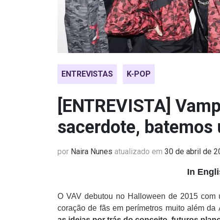
ENTREVISTAS
K-POP
[ENTREVISTA] Vampi
sacerdote, batemos
por
Naira Nunes
atualizado em
30 de abril de 
In Engl
O VAV debutou no Halloween de 2015 com um 
coração de fãs em perímetros muito além da 
as ideias por trás do conceito, futuros pl