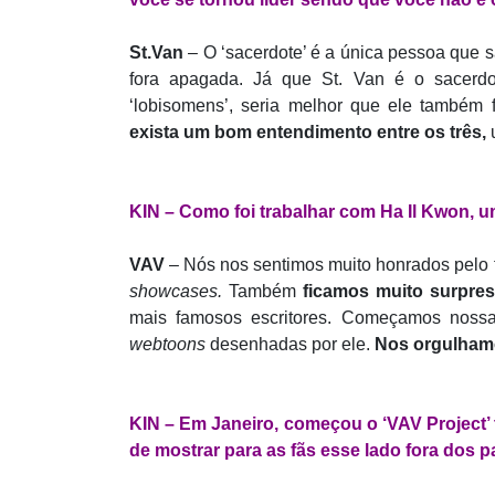
St.Van
– O ‘sacerdote’ é a única pessoa que s
fora apagada. Já que St. Van é o sacerd
‘lobisomens’, seria melhor que ele também f
exista um bom entendimento entre os três,
u
KIN – Como foi trabalhar com Ha Il Kwon, 
VAV
– Nós nos sentimos muito honrados pelo 
showcases.
Também
ficamos muito surpres
mais famosos escritores. Começamos nossa
webtoons
desenhadas por ele.
Nos orgulhamo
KIN – Em Janeiro, começou o ‘VAV Project’
de mostrar para as fãs esse lado fora dos p