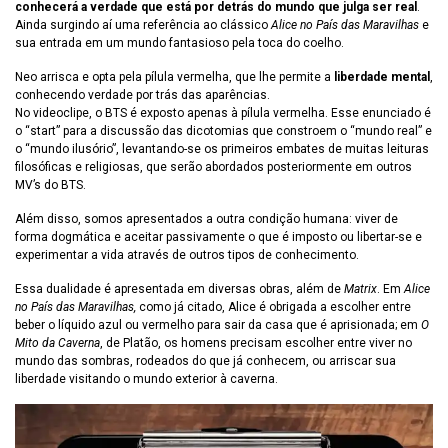
conhecerá a verdade que está por detrás do mundo que julga ser real
.
Ainda surgindo aí uma referência ao clássico
Alice no País das Maravilhas
e
sua entrada em um mundo fantasioso pela toca do coelho.
Neo arrisca e opta pela pílula vermelha, que lhe permite a
liberdade mental
,
conhecendo verdade por trás das aparências.
No videoclipe, o BTS é exposto apenas à pílula vermelha. Esse enunciado é
o “start” para a discussão das dicotomias que constroem o “mundo real” e
o “mundo ilusório”, levantando-se os primeiros embates de muitas leituras
filosóficas e religiosas, que serão abordados posteriormente em outros
MV’s do BTS.
Além disso, somos apresentados a outra condição humana: viver de
forma dogmática e aceitar passivamente o que é imposto ou libertar-se e
experimentar a vida através de outros tipos de conhecimento.
Essa dualidade é apresentada em diversas obras, além de
Matrix
. Em
Alice
no País das Maravilhas,
como já citado, Alice é obrigada a escolher entre
beber o líquido azul ou vermelho para sair da casa que é aprisionada; em
O
Mito da Caverna
, de Platão, os homens precisam escolher entre viver no
mundo das sombras, rodeados do que já conhecem, ou arriscar sua
liberdade visitando o mundo exterior à caverna.