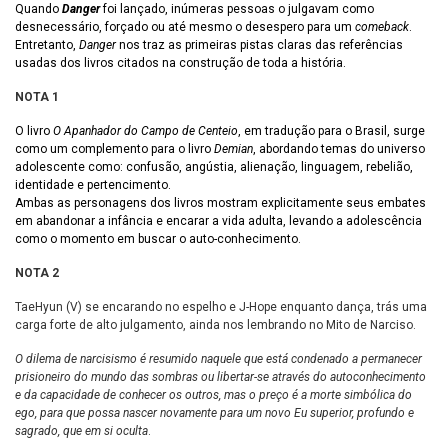
Quando
Danger
foi lançado, inúmeras pessoas o julgavam como
desnecessário, forçado ou até mesmo o desespero para um
comeback
.
Entretanto,
Danger
nos traz as primeiras pistas claras das referências
usadas dos livros citados na construção de toda a história.
NOTA 1
O livro
O Apanhador do Campo de Centeio
, em tradução para o Brasil, surge
como um complemento para o livro
Demian
, abordando temas do universo
adolescente como: confusão, angústia, alienação, linguagem, rebelião,
identidade e pertencimento.
Ambas as personagens dos livros mostram explicitamente seus embates
em abandonar a infância e encarar a vida adulta, levando a adolescência
como o momento em buscar o auto-conhecimento.
NOTA 2
TaeHyun (V) se encarando no espelho e J-Hope enquanto dança, trás uma
carga forte de alto julgamento, ainda nos lembrando no Mito de Narciso.
O dilema de narcisismo é resumido naquele que está condenado a permanecer
prisioneiro do mundo das sombras ou libertar-se através do autoconhecimento
e da capacidade de conhecer os outros, mas o preço é a morte simbólica do
ego, para que possa nascer novamente para um novo Eu superior, profundo e
sagrado, que em si oculta
.