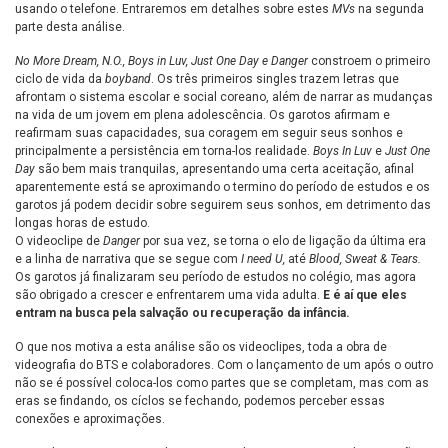
usando o telefone. Entraremos em detalhes sobre estes
MVs
na segunda
parte desta análise.
No More Dream, N.O., Boys in Luv, Just One Day e Danger
constroem o primeiro
ciclo de vida da
boyband
. Os três primeiros singles trazem letras que
afrontam o sistema escolar e social coreano, além de narrar as mudanças
na vida de um jovem em plena adolescência. Os garotos afirmam e
reafirmam suas capacidades, sua coragem em seguir seus sonhos e
principalmente a persistência em torna-los realidade.
Boys In Luv
e
Just One
Day
são bem mais tranquilas, apresentando uma certa aceitação, afinal
aparentemente está se aproximando o termino do período de estudos e os
garotos já podem decidir sobre seguirem seus sonhos, em detrimento das
longas horas de estudo.
O videoclipe de
Danger
por sua vez, se torna o elo de ligação da última era
e a linha de narrativa que se segue com
I need U,
até
Blood, Sweat & Tears.
Os garotos já finalizaram seu período de estudos no colégio, mas agora
são obrigado a crescer e enfrentarem uma vida adulta.
E é aí que eles
entram na busca pela salvação ou recuperação da infância.
O que nos motiva a esta análise são os videoclipes, toda a obra de
videografia do BTS e colaboradores. Com o lançamento de um após o outro
não se é possível coloca-los como partes que se completam, mas com as
eras se findando, os cíclos se fechando, podemos perceber essas
conexões e aproximações.