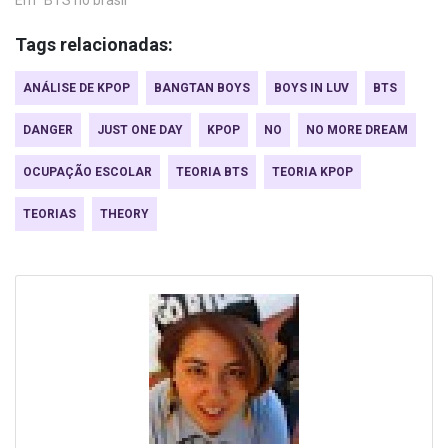
Tags relacionadas:
ANÁLISE DE KPOP
BANGTAN BOYS
BOYS IN LUV
BTS
DANGER
JUST ONE DAY
KPOP
NO
NO MORE DREAM
OCUPAÇÃO ESCOLAR
TEORIA BTS
TEORIA KPOP
TEORIAS
THEORY