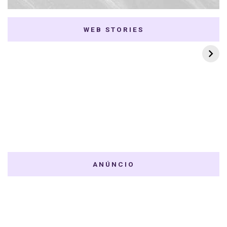
WEB STORIES
7 K-dramas Enemies
Thai Dramas com
to Lovers
First e Khaotung
ANÚNCIO