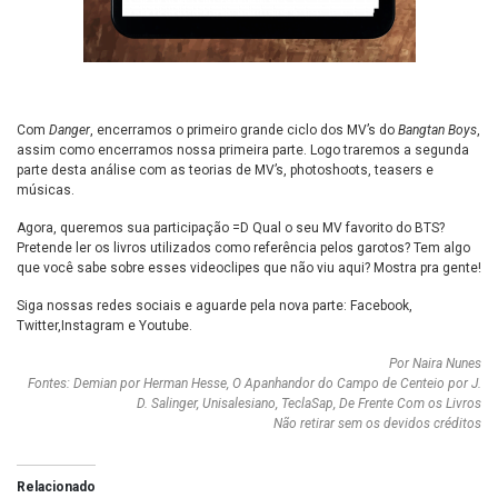
Com
Danger
, encerramos o primeiro grande ciclo dos MV’s do
Bangtan Boys
,
assim como encerramos nossa primeira parte. Logo traremos a segunda
parte desta análise com as teorias de MV’s, photoshoots, teasers e
músicas.
Agora, queremos sua participação =D Qual o seu MV favorito do BTS?
Pretende ler os livros utilizados como referência pelos garotos? Tem algo
que você sabe sobre esses videoclipes que não viu aqui? Mostra pra gente!
Siga nossas redes sociais e aguarde pela nova parte:
Facebook
,
Twitter
,
Instagram
e
Youtube
.
Por Naira Nunes
Fontes: Demian por Herman Hesse, O Apanhandor do Campo de Centeio por J.
D. Salinger, Unisalesiano, TeclaSap, De Frente Com os Livros
Não retirar sem os devidos créditos
Relacionado