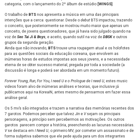
categoria, com o lançamento do 2º álbum de estúdio
[WINGS]
.
O trabalho de
BTS
nos apresenta a música em uma das principais
intenções que a cerca: questionar. Desde o
debut
BTS impactou, trazendo
o conceito, que posteriormente se mostrou muito maior que apenas um
conceito, de jovens questionadores, que já havia sido julgado quando na
voz de
Seo Tai Ji & Boys
, e aceito, quando sutil na voz de
DBSK
e outros
grupos da segunda geração.
Ainda que não inovando,
BTS
trouxe uma roupagem atual e os holofotes
para as questões sociais da educação coreana, que envolvem as
inúmeras horas de estudos impostas aos seus jovens, e a necessidade
eterna de se obter sucesso material, pregada por toda a sociedade (a
discussão é longa e poderá ser abordada em um momento futuro).
Forever Young, Run, For You, I need U e o Prologue de I need U,
estes music
videos foram alvo de inúmeras análises e teorias, que inclusive já
publicamos aqui na KoreaIN, antes mesmo de pensarmos em fazer essa
análise geral.
Os 5 mv’s são integrados e trazem a narrativa das memórias recentes dos
7 garotos. Podemos perceber que talvez
Jin
e
V
sejam os principais
personagens, a princípio sem percebermos as motivações. Os outros
garotos parecem compor a história, preenchendo as lacunas necessárias.
V
se destaca em
I Need U
, o primeiro MV, por cometer um assassinato e de
forma subjetiva sabemos que ele pede ajuda para um dos integrantes