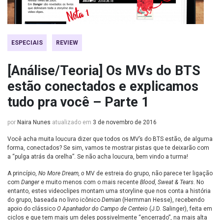
ESPECIAIS
REVIEW
[Análise/Teoria] Os MVs do BTS
estão conectados e explicamos
tudo pra você – Parte 1
por
Naira Nunes
atualizado em
3 de novembro de 2016
Você acha muita loucura dizer que todos os MV’s do BTS estão, de alguma
forma, conectados? Se sim, vamos te mostrar pistas que te deixarão com
a “pulga atrás da orelha”. Se não acha loucura, bem vindo a turma!
A princípio,
No More Dream, o
MV de estreia do grupo, não parece ter ligação
com
Danger
e muito menos com o mais recente
Blood, Sweat & Tears
. No
entanto, estes videoclipes montam uma storyline que nos conta a história
do grupo, baseada no livro icônico
Demian
(Hermman Hesse), recebendo
apoio do clássico
O Apanhador do Campo de Centeio
(J.D. Salinger), feita em
ciclos e que tem mais um deles possivelmente “encerrado”, na mais alta