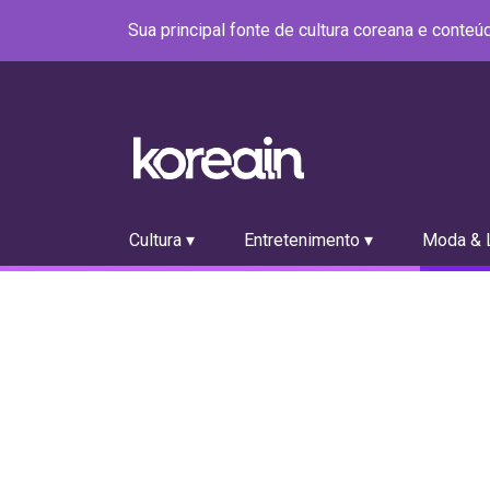
Sua principal fonte de cultura coreana e conte
Cultura ▾
Entretenimento ▾
Moda & L