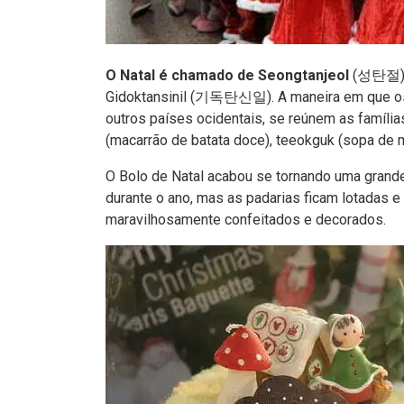
O Natal é chamado de Seongtanjeol
(성탄절) p
Gidoktansinil (기독탄신일). A maneira em que os
outros países ocidentais, se reúnem as famíli
(macarrão de batata doce), teeokguk (sopa de m
O Bolo de Natal acabou se tornando uma grande
durante o ano, mas as padarias ficam lotadas 
maravilhosamente confeitados e decorados.