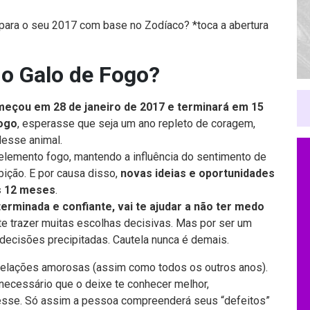
para o seu 2017 com base no Zodíaco? *toca a abertura
do Galo de Fogo?
meçou em 28 de janeiro de 2017 e terminará em 15
ogo
, esperasse que seja um ano repleto de coragem,
desse animal.
elemento fogo, mantendo a influência do sentimento de
bição. E por causa disso,
novas ideias e oportunidades
s 12 meses
.
erminada e confiante, vai te ajudar a não ter medo
e trazer muitas escolhas decisivas. Mas por ser um
decisões precipitadas. Cautela nunca é demais.
 relações amorosas (assim como todos os outros anos).
necessário que o deixe te conhecer melhor,
esse. Só assim a pessoa compreenderá seus “defeitos”