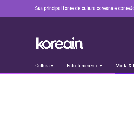
Sua principal fonte de cultura coreana e conte
Cultura ▾
Entretenimento ▾
Moda & L