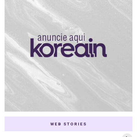
WEB STORIES
7 K-dramas Enemies
Thai Dramas com
to Lovers
First e Khaotung