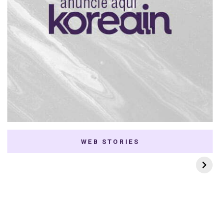
WEB STORIES
7 K-dramas Enemies
Thai Dramas com
to Lovers
First e Khaotung